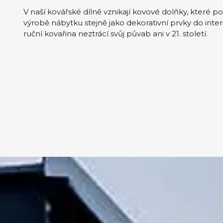
V naší kovářské dílně vznikají kovové dolňky, které p
výrobě nábytku stejně jako dekorativní prvky do interi
ruční kovařina neztrácí svůj půvab ani v 21. století.