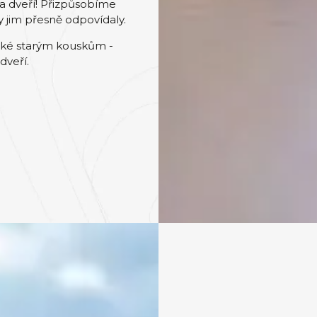
a dveří! Přizpůsobíme
 jim přesně odpovídaly.
aké starým kouskům -
dveří.