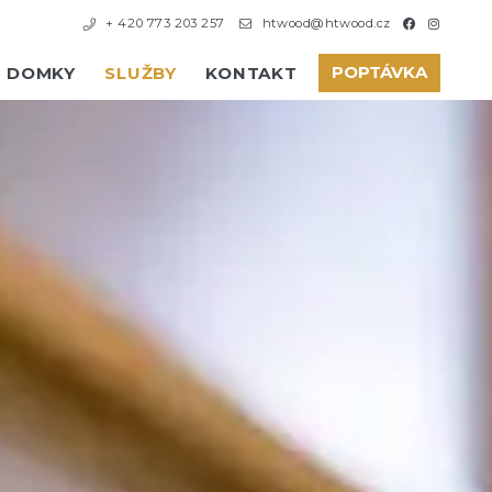
+ 420 773 203 257
htwood@htwood.cz
POPTÁVKA
DOMKY
SLUŽBY
KONTAKT