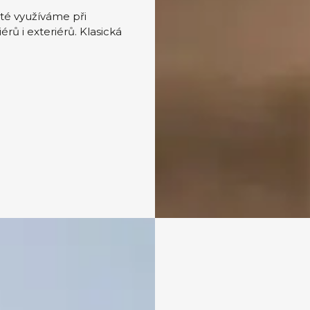
oté využíváme při
érů i exteriérů. Klasická