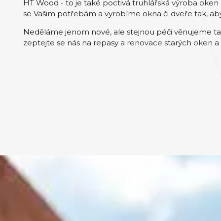
HT Wood - to je také poctivá truhlářská
výroba
oken 
se Vašim potřebám a vyrobíme okna či dveře tak, aby
Neděláme jenom nové, ale stejnou péči věnujeme t
zeptejte se nás na repasy a
renovace
starých
oken
a 