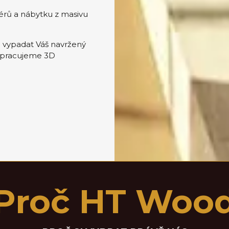
iérů a nábytku z masivu
u vypadat Váš navržený
 zpracujeme 3D
Proč HT Woo